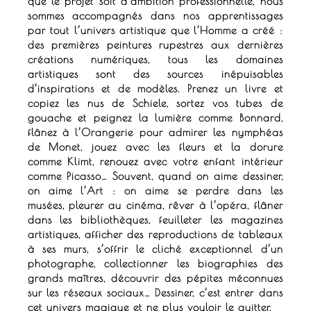
que le projet soit d’ambition professionnelle, nous
sommes accompagnés dans nos apprentissages
par tout l’univers artistique que l’Homme a créé :
des premières peintures rupestres aux dernières
créations numériques, tous les domaines
artistiques sont des sources inépuisables
d’inspirations et de modèles.
Prenez un livre et
copiez les nus de Schiele, sortez vos tubes de
gouache et peignez la lumière comme Bonnard,
flânez à l’Orangerie pour admirer les nymphéas
de Monet, jouez avec les fleurs et la dorure
comme Klimt, renouez avec votre enfant intérieur
comme Picasso… Souvent, quand on aime dessiner,
on aime l’Art : on aime se perdre dans les
musées, pleurer au cinéma,
rêver à l’opéra, flâner
dans les bibliothèques, feuilleter les magazines
artistiques, afficher des reproductions de tableaux
à ses murs, s’offrir le cliché exceptionnel d’un
photographe, collectionner les biographies des
grands maîtres, découvrir des pépites méconnues
sur les réseaux sociaux… Dessiner, c’est entrer dans
cet univers magique et ne plus vouloir le quitter.