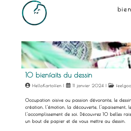
Skip
bie
to
content
10 bienfaits du dessin
Auteur/autrice
Publication
Post
HelloKartoffen
11 janvier 2024
feelgo
de
publiée :
category:
la
Occupation oisive ou passion dévorante, le dessin
publication :
création, l'émotion, la découverte, l'apaisement, le 
l'accomplissement de soi. Découvrez 10 belles rai
un bout de papier et de vous mettre au dessin.