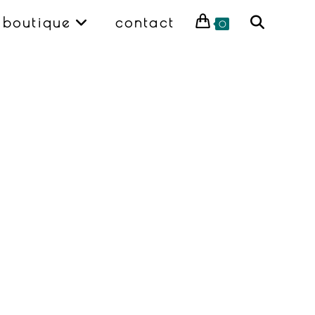
boutique
contact
Toggle
0
website
search