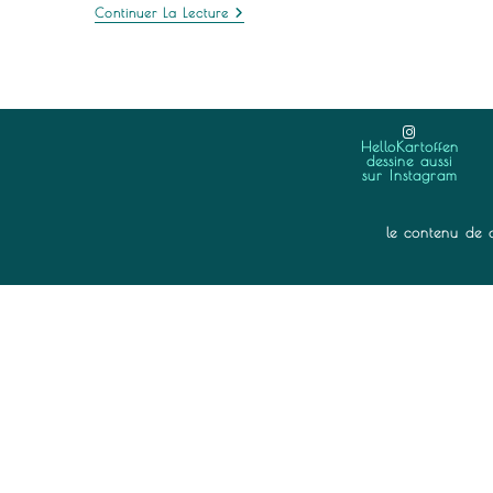
10
Continuer La Lecture
Bienfaits
Du
Dessin
HelloKartoffen
dessine aussi
sur Instagram
le contenu de ce