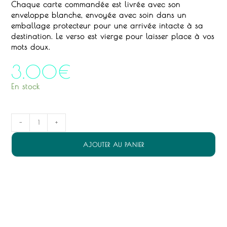
Chaque carte commandée est livrée avec son
enveloppe blanche, envoyée avec soin dans un
emballage protecteur pour une arrivée intacte à sa
destination.
Le verso est vierge pour laisser place à vos
mots doux.
3.00
€
En stock
quantité
-
+
de
Partager
AJOUTER AU PANIER
-
carte