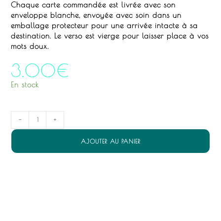
Chaque carte commandée est livrée avec son
enveloppe blanche, envoyée avec soin dans un
emballage protecteur pour une arrivée intacte à sa
destination.
Le verso est vierge pour laisser place à vos
mots doux.
3.00
€
En stock
quantité
-
+
de
Libérer
AJOUTER AU PANIER
-
carte