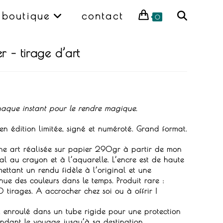
boutique
contact
0
r – tirage d’art
haque instant pour le rendre magique.
 en édition limitée, signé et numéroté.
Grand format.
ine art réalisée sur papier 290gr à partir de mon
nal au crayon et à l’aquarelle.
L’encre est de haute
mettant un rendu fidèle à l’original et une
enue des couleurs dans le temps.
Produit rare :
0 tirages.
A accrocher chez soi ou à offrir !
, enroulé dans un tube rigide pour une protection
dant le voyage jusqu’à sa destination.