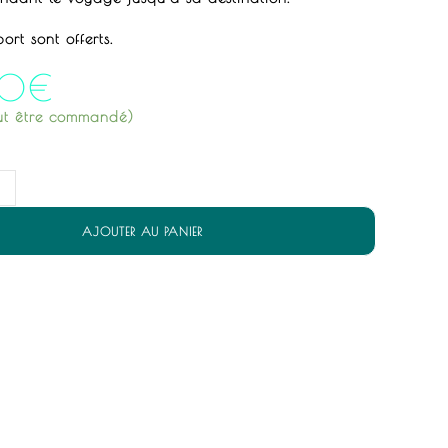
port sont offerts.
00
€
eut être commandé)
AJOUTER AU PANIER