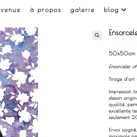
nvenue
à propos
galerie
blog
Ensorcele
50x50cm
Ensorceler c
Tirage d’art
Impression f
dessin origi
qualité, per
excellente t
seulement 2
Envoi soigné
maximale pen