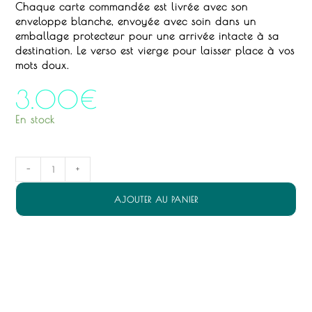
Chaque carte commandée est livrée avec son
enveloppe blanche, envoyée avec soin dans un
emballage protecteur pour une arrivée intacte à sa
destination.
Le verso est vierge pour laisser place à vos
mots doux.
3.00
€
En stock
quantité
-
+
de
Apaiser
AJOUTER AU PANIER
-
carte